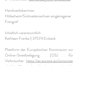
Handwerkskammer:
Hildesheim/Südniedersachsen eingetragener
Fotograf
Inhaltlich verantwortlich:
Kathleen Franke I| 37574 Einbeck
Plattform der Europäischen Kommission zur
Online-Streitbeilegung (OS) für
Verbraucher:
https://ec.europa.eu/consumer
s/odr/
. Wir sind nicht bereit und nicht
verpflichtet an einem
Streitbeilegungsverfahren vor einer
Verbraucherschlichtungsstelle teilzunehmen